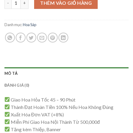
Hoa Sáp Tinh Tế – HS50 số lượng
là:
tại
THÊM VÀO GIỎ HÀNG
1,000,000₫.
là:
950,000₫.
Danh mục:
Hoa Sáp
MÔ TẢ
ĐÁNH GIÁ (0)
Giao Hoa Hỏa Tốc 45 – 90 Phút
Thành Đạt Hoàn Tiền 100% Nếu Hoa Không Đúng
Xuất Hóa Đơn VAT (+8%)
Miễn Phí Giao Hoa Nội Thành Từ 500,000đ
Tặng kèm Thiệp, Banner