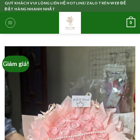
Skip
QUÝ KHÁCH VUI LÒNG LIÊN HỆ HOTLINE/ZALO TRÊN WEB ĐỂ
ĐẶT HÀNG NHANH NHẤT
to
content
0
Giảm giá!