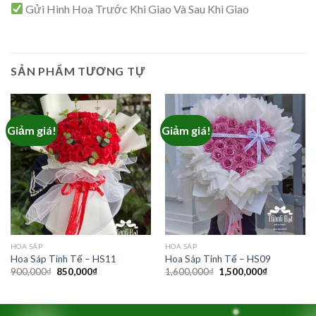
Gửi Hình Hoa Trước Khi Giao Và Sau Khi Giao
SẢN PHẨM TƯƠNG TỰ
Giảm giá!
Giảm giá!
HOA SÁP
HOA SÁP
Hoa Sáp Tinh Tế – HS11
Hoa Sáp Tinh Tế – HS09
Giá
Giá
Giá
Giá
900,000
₫
850,000
₫
1,600,000
₫
1,500,000
₫
gốc
hiện
gốc
hiện
là:
tại
là:
tại
900,000₫.
là:
1,600,000₫.
là:
850,000₫.
1,500,000₫