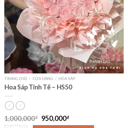
TRANG CHỦ
/
CỬA HÀNG
/
HOA SÁP
Hoa Sáp Tinh Tế – HS50
Giá
Giá
1,000,000
950,000
₫
₫
gốc
hiện