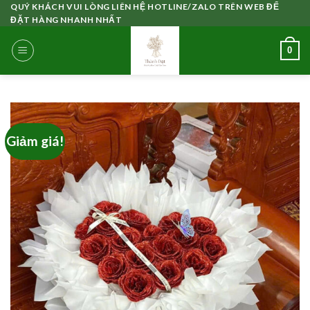
Skip
QUÝ KHÁCH VUI LÒNG LIÊN HỆ HOTLINE/ZALO TRÊN WEB ĐỂ
ĐẶT HÀNG NHANH NHẤT
to
content
0
Giảm giá!