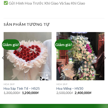
Gửi Hình Hoa Trước Khi Giao Và Sau Khi Giao
SẢN PHẨM TƯƠNG TỰ
Giảm giá!
Giảm giá!
₫.
HOA SÁP
HOA SÁP
Hoa Sáp Tinh Tế – HS25
Hoa Viếng – HV30
Giá
Giá
Giá
Giá
1,300,000
₫
1,200,000
₫
2,500,000
₫
2,400,000
₫
gốc
hiện
gốc
hiện
là:
tại
là:
tại
1,300,000₫.
là:
2,500,000₫.
là:
1,200,000₫.
2,400,000₫