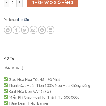
Hoa Sáp Tinh Tế – HS23 số lượng
là:
tại
THÊM VÀO GIỎ HÀNG
900,000₫.
là:
850,000₫.
Danh mục:
Hoa Sáp
MÔ TẢ
ĐÁNH GIÁ (0)
Giao Hoa Hỏa Tốc 45 – 90 Phút
Thành Đạt Hoàn Tiền 100% Nếu Hoa Không Đúng
Xuất Hóa Đơn VAT (+8%)
Miễn Phí Giao Hoa Nội Thành Từ 500,000đ
Tặng kèm Thiệp, Banner