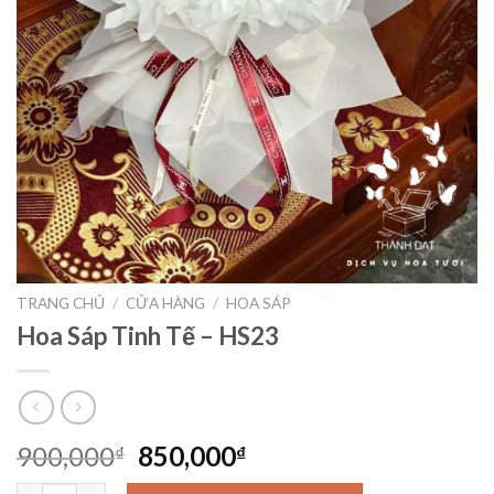
TRANG CHỦ
/
CỬA HÀNG
/
HOA SÁP
Hoa Sáp Tinh Tế – HS23
Giá
Giá
900,000
850,000
₫
₫
gốc
hiện