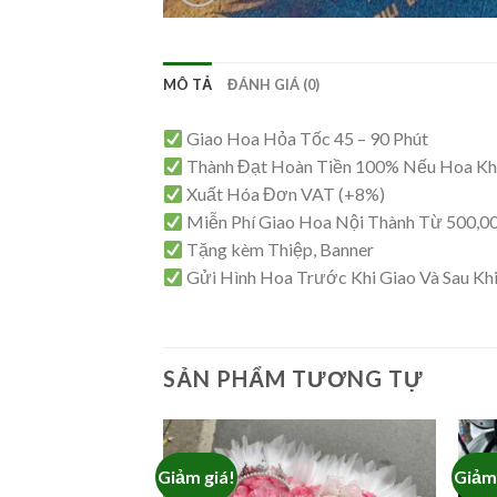
MÔ TẢ
ĐÁNH GIÁ (0)
Giao Hoa Hỏa Tốc 45 – 90 Phút
Thành Đạt Hoàn Tiền 100% Nếu Hoa K
Xuất Hóa Đơn VAT (+8%)
Miễn Phí Giao Hoa Nội Thành Từ 500,0
Tặng kèm Thiệp, Banner
Gửi Hình Hoa Trước Khi Giao Và Sau Kh
SẢN PHẨM TƯƠNG TỰ
Giảm giá!
Giảm 
 HS02