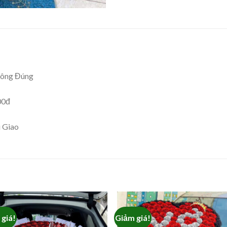
hông Đúng
00đ
i Giao
giá!
Giảm giá!