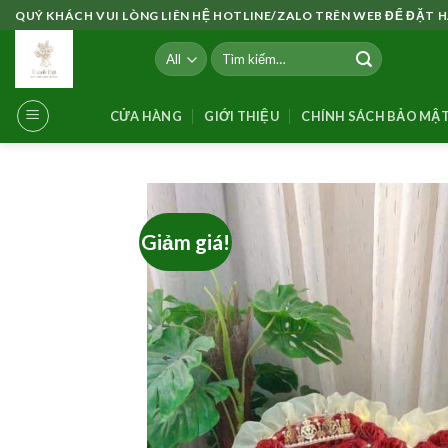
Skip
QUÝ KHÁCH VUI LÒNG LIÊN HỆ HOTLINE/ZALO TRÊN WEB ĐỂ ĐẶT
to
Tìm
content
kiếm:
CỬA HÀNG
GIỚI THIỆU
CHÍNH SÁCH BẢO MẬ
Giảm giá!