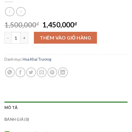
Giá
Giá
1,500,000
1,450,000
₫
₫
gốc
hiện
Kệ Hoa Khai Trương - KT62 số lượng
là:
tại
THÊM VÀO GIỎ HÀNG
1,500,000₫.
là:
1,450,000₫.
Danh mục:
Hoa Khai Trương
MÔ TẢ
ĐÁNH GIÁ (0)