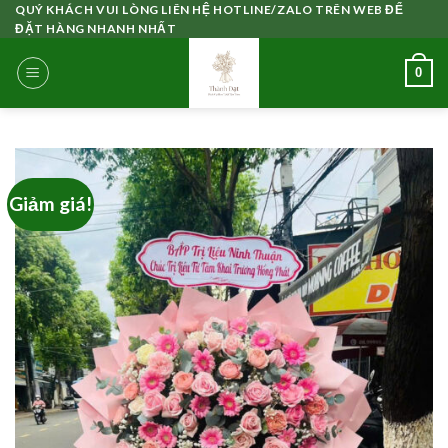
Skip
QUÝ KHÁCH VUI LÒNG LIÊN HỆ HOTLINE/ZALO TRÊN WEB ĐỂ
ĐẶT HÀNG NHANH NHẤT
to
content
0
Giảm giá!