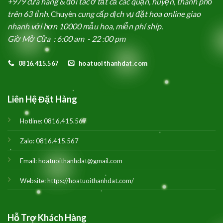
+979 cửa hàng & đối tác ở tất cả các quận, huyện, thành phố
trên 63 tỉnh.
Chuyên
cung cấp dịch vụ đặt hoa online giao
nhanh với hơn 10000 mẫu hoa, miễn phí ship.
Giờ Mở Cửa : 6:00 am - 22 :00 pm
0816.415.567
hoatuoithanhdat.com
Liên Hệ Đặt Hàng
Hotline:
0816.415.567
Zalo:
0816.415.567
Email:
hoatuoithanhdat@gmail.com
Website:
https://hoatuoithanhdat.com/
Hỗ Trợ Khách Hàng