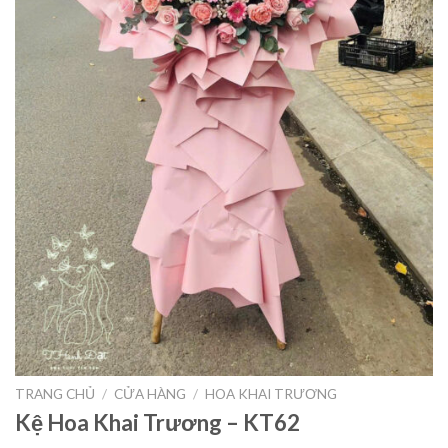
TRANG CHỦ
/
CỬA HÀNG
/
HOA KHAI TRƯƠNG
Kệ Hoa Khai Trương – KT62