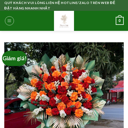
Skip
QUÝ KHÁCH VUI LÒNG LIÊN HỆ HOTLINE/ZALO TRÊN WEB ĐỂ
ĐẶT HÀNG NHANH NHẤT
to
content
0
Giảm giá!