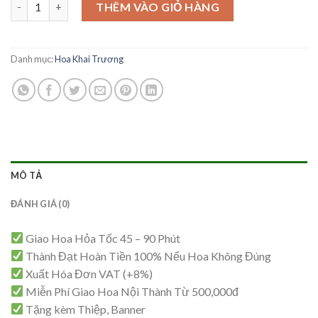
Kệ Hoa Khai Trương - KT56 số lượng
là:
tại
THÊM VÀO GIỎ HÀNG
1,600,000₫.
là:
1,550,000₫.
Danh mục:
Hoa Khai Trương
MÔ TẢ
ĐÁNH GIÁ (0)
Giao Hoa Hỏa Tốc 45 – 90 Phút
Thành Đạt Hoàn Tiền 100% Nếu Hoa Không Đúng
Xuất Hóa Đơn VAT (+8%)
Miễn Phí Giao Hoa Nội Thành Từ 500,000đ
Tặng kèm Thiệp, Banner