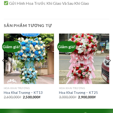
Gửi Hình Hoa Trước Khi Giao Và Sau Khi Giao
SẢN PHẨM TƯƠNG TỰ
Giảm giá!
Giảm giá!
HOA KHAI TRƯƠNG
HOA KHAI TRƯƠNG
Hoa Khai Trương – KT13
Hoa Khai Trương – KT25
Giá
Giá
Giá
Giá
2,600,000
₫
2,500,000
₫
3,000,000
₫
2,900,000
₫
gốc
hiện
gốc
hiện
là:
tại
là:
tại
2,600,000₫.
là:
3,000,000₫.
là:
₫.
2,500,000₫.
2,900,000₫