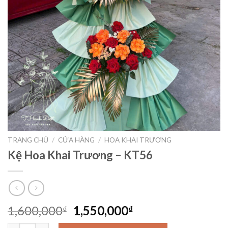
TRANG CHỦ
/
CỬA HÀNG
/
HOA KHAI TRƯƠNG
Kệ Hoa Khai Trương – KT56
Giá
Giá
1,600,000
1,550,000
₫
₫
gốc
hiện