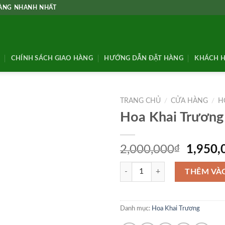
HÀNG NHANH NHẤT
CHÍNH SÁCH GIAO HÀNG
HƯỚNG DẪN ĐẶT HÀNG
KHÁCH H
TRANG CHỦ
/
CỬA HÀNG
/
H
Hoa Khai Trương
Giá
2,000,000
₫
1,950,
gốc
Hoa Khai Trương - KT48 số lượng
là:
THÊM VÀ
2,000,
Danh mục:
Hoa Khai Trương