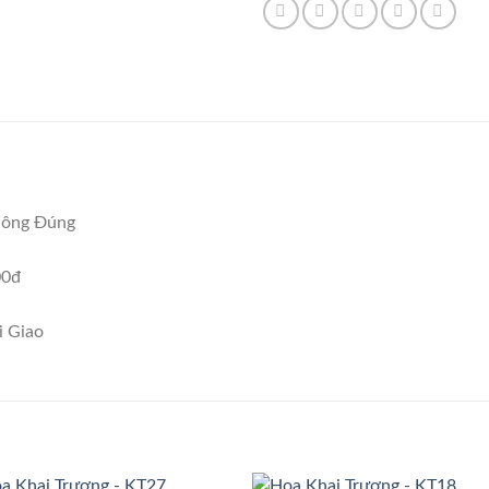
hông Đúng
00đ
i Giao