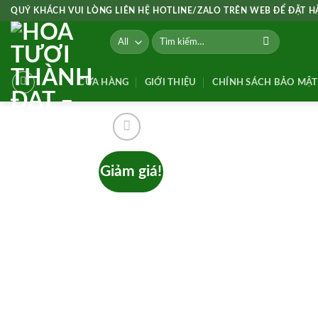
Skip
QUÝ KHÁCH VUI LÒNG LIÊN HỆ HOTLINE/ZALO TRÊN WEB ĐỂ ĐẶT 
to
Tìm
content
kiếm:
CỬA HÀNG
GIỚI THIỆU
CHÍNH SÁCH BẢO MẬT
Giảm giá!