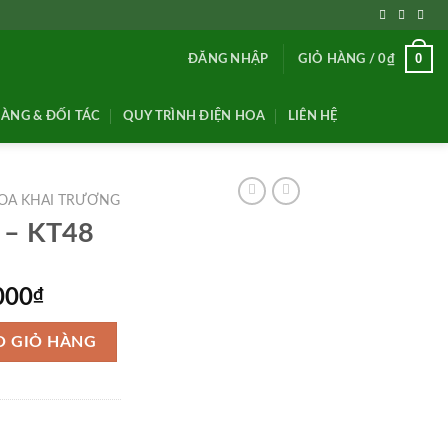
0
ĐĂNG NHẬP
GIỎ HÀNG /
0
₫
ÀNG & ĐỐI TÁC
QUY TRÌNH ĐIỆN HOA
LIÊN HỆ
OA KHAI TRƯƠNG
 – KT48
Giá
000
₫
hiện
tại
O GIỎ HÀNG
000₫.
là:
1,950,000₫.